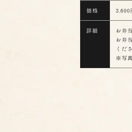
価格
3,6
詳細
お弁
お弁
くだ
※写